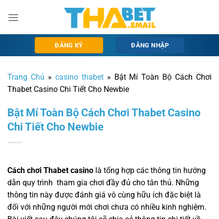
Chuyển
đến
nội
dung
ĐĂNG KÝ
ĐĂNG NHẬP
Trang Chủ
»
casino thabet
»
Bật Mí Toàn Bộ Cách Chơi
Thabet Casino Chi Tiết Cho Newbie
Bật Mí Toàn Bộ Cách Chơi Thabet Casino
Chi Tiết Cho Newbie
Cách chơi Thabet casino
là tổng hợp các thông tin hướng
dẫn quy trình tham gia chơi đầy đủ cho tân thủ. Những
thông tin này được đánh giá vô cùng hữu ích đặc biệt là
đối với những người mới chơi chưa có nhiều kinh nghiệm.