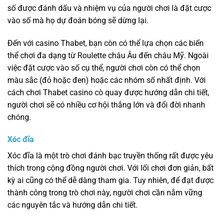
số được đánh dấu và nhiệm vụ của người chơi là đặt cược
vào số mà họ dự đoán bóng sẽ dừng lại.
Đến với casino Thabet, bạn còn có thể lựa chọn các biến
thể chơi đa dạng từ Roulette châu Âu đến châu Mỹ. Ngoài
việc đặt cược vào số cụ thể, người chơi còn có thể chọn
màu sắc (đỏ hoặc đen) hoặc các nhóm số nhất định. Với
cách chơi Thabet casino cò quay được hướng dẫn chi tiết,
người chơi sẽ có nhiều cơ hội thắng lớn và đổi đời nhanh
chóng.
Xóc đĩa
Xóc đĩa là một trò chơi đánh bạc truyền thống rất được yêu
thích trong cộng đồng người chơi. Với lối chơi đơn giản, bất
kỳ ai cũng có thể dễ dàng tham gia. Tuy nhiên, để đạt được
thành công trong trò chơi này, người chơi cần nắm vững
các nguyên tắc và hướng dẫn chi tiết.