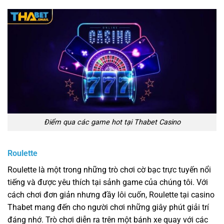
Điểm qua các game hot tại Thabet Casino
Roulette
Roulette là một trong những trò chơi cờ bạc trực tuyến nổi
tiếng và được yêu thích tại sảnh game của chúng tôi. Với
cách chơi đơn giản nhưng đầy lôi cuốn, Roulette tại casino
Thabet mang đến cho người chơi những giây phút giải trí
đáng nhớ. Trò chơi diễn ra trên một bánh xe quay với các