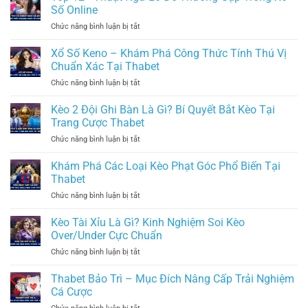
365
Đổi
Số Online
Thabet
–
Thưởng
ở
Chức năng bình luận bị tắt
Nền
Hay
Top
Tảng
Ăn
12+
Xổ Số Keno – Khám Phá Công Thức Tính Thú Vị
Giúp
Tiền
Thuật
Lô
Chuẩn Xác Tại Thabet
Liền
Ngữ
Thủ
Tay
ở
Chức năng bình luận bị tắt
Lô
Nhanh
Xổ
Đề
Chóng
Số
Kèo 2 Đội Ghi Bàn Là Gì? Bí Quyết Bắt Kèo Tại
Thường
Thắng
Keno
Gặp
Trang Cược Thabet
Lớn
–
Trong
ở
Chức năng bình luận bị tắt
Khám
Xổ
Kèo
Phá
Số
2
Khám Phá Các Loại Kèo Phạt Góc Phổ Biến Tại
Công
Online
Đội
Thức
Thabet
Ghi
Tính
ở
Chức năng bình luận bị tắt
Bàn
Thú
Khám
Là
Vị
Phá
Kèo Tài Xỉu Là Gì? Kinh Nghiệm Soi Kèo
Gì?
Chuẩn
Các
Bí
Over/Under Cực Chuẩn
Xác
Loại
Quyết
Tại
ở
Chức năng bình luận bị tắt
Kèo
Bắt
Thabet
Kèo
Phạt
Kèo
Tài
Thabet Bảo Trì – Mục Đích Nâng Cấp Trải Nghiệm
Góc
Tại
Xỉu
Phổ
Cá Cược
Trang
Là
Biến
Cược
ở