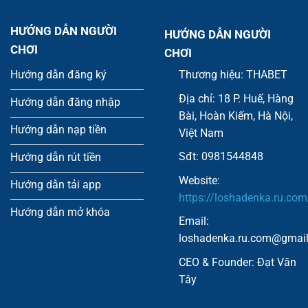
HƯỚNG DẪN NGƯỜI
HƯỚNG DẪN NGƯỜI
CHƠI
CHƠI
Hướng dẫn đăng ký
Thương hiệu: THABET
Địa chỉ: 18 P. Huế, Hàng
Hướng dẫn đăng nhập
Bài, Hoàn Kiếm, Hà Nội,
Hướng dẫn nạp tiền
Việt Nam
Sđt: 0981544848
Hướng dẫn rút tiền
Website:
Hướng dẫn tải app
https://loshadenka.ru.com
Hướng dẫn mở khóa
Email:
loshadenka.ru.com@gmai
CEO & Founder: Đạt Văn
Tây