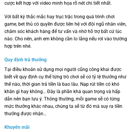
cược kết hợp với video minh họa rõ nét chi tiết nhất.
Với bất kỳ thắc mắc hay trục trặc trong quá trình chơi
game, bet thủ có quyền được liên hệ với đội ngũ nhân viên,
chăm sóc khách hàng để tư vấn và nhờ hỗ trợ bất cứ lúc
nào. Cho nên, anh em không cần lo lắng nếu rơi vào trường
hợp trên nhé.
Quy định trả thưởng
Tại điều khoản sử dụng mọi người cũng công khai được
biết về quy định cụ thể từng trò chơi sẽ có tỷ lệ thưởng như
thế nào, thời gian trả tiền là bao lâu. Nạp rút tiền có khó
khăn gì hay không… Đây là phần khá quan trọng và hấp
dẫn nên bạn lưu ý. Thông thường, mỗi game sẽ có từng
mức thưởng khác nhau, chúng ta sẽ từ đó mà suy ra tiền
thưởng được nhận…
Khuyến mãi