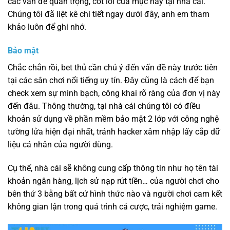
các vấn đề quan trọng, cốt lõi của mục này tại nhà cái.
Chúng tôi đã liệt kê chi tiết ngay dưới đây, anh em tham
khảo luôn để ghi nhớ.
Bảo mật
Chắc chắn rồi, bet thủ cần chú ý đến vấn đề này trước tiên
tại các sân chơi nổi tiếng uy tín. Đây cũng là cách để bạn
check xem sự minh bạch, công khai rõ ràng của đơn vị này
đến đâu. Thông thường, tại nhà cái chúng tôi có điều
khoản sử dụng về phần mềm bảo mật 2 lớp với công nghệ
tường lửa hiện đại nhất, tránh hacker xâm nhập lấy cắp dữ
liệu cá nhân của người dùng.
Cụ thể, nhà cái sẽ không cung cấp thông tin như họ tên tài
khoản ngân hàng, lịch sử nạp rút tiền… của người chơi cho
bên thứ 3 bằng bất cứ hình thức nào và người chơi cam kết
không gian lận trong quá trình cá cược, trải nghiệm game.